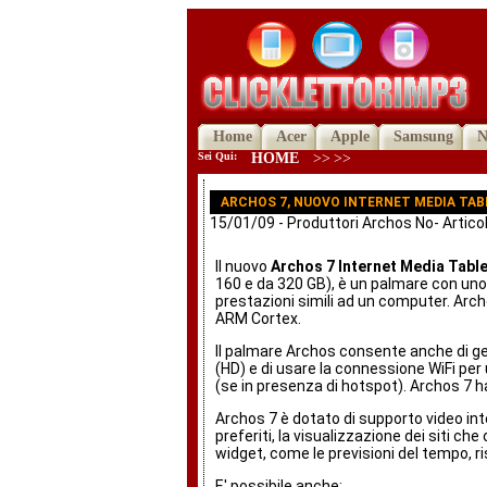
Home
Acer
Apple
Samsung
N
Sei Qui:
HOME
>>
>>
ARCHOS 7, NUOVO INTERNET MEDIA TAB
15/01/09 - Produttori Archos No- Articol
Il nuovo
Archos 7 Internet Media Tabl
160 e da 320 GB), è un palmare con un
prestazioni simili ad un computer. Arch
ARM Cortex.
Il palmare Archos consente anche di gest
(HD) e di usare la connessione WiFi per
(se in presenza di hotspot). Archos 7 ha
Archos 7 è dotato di supporto video in
preferiti, la visualizzazione dei siti che
widget, come le previsioni del tempo, ris
E' possibile anche: