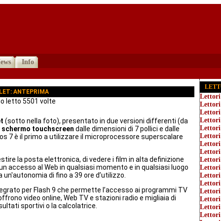
ews
Info
LETT
LET: ANTEPRIMA
Lettori
o letto 5501 volte
Lettor
Lettor
Lettor
et
(sotto nella foto), presentato in due versioni differenti (da
Lettor
o
schermo touchscreen
dalle dimensioni di 7 pollici e dalle
Lettor
os 7 è il primo a utilizzare il microprocessore superscalare
Lettor
Lettori
ire la posta elettronica, di vedere i film in alta definizione
Lettor
 un accesso al Web in qualsiasi momento e in qualsiasi luogo
Lettori
 un'autonomia di fino a 39 ore d’utilizzo.
Lettor
Lettor
tegrato per Flash 9 che permette l’accesso ai programmi TV
Lettor
 offrono video online, Web TV e stazioni radio e migliaia di
Lettori
ultati sportivi o la calcolatrice.
Lettor
Lettor