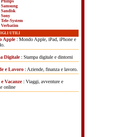
 Philips
i Samsung
i Sandisk
i Sony
i Tele-System
i Verbatim
IGLI UTILI
 Apple
: Mondo Apple, iPad, iPhone e
lo.
a Digitale
: Stampa digitale e dintorni
de e Lavoro
: Aziende, finanza e lavoro.
i e Vacanze
: Viaggi, avventure e
e online