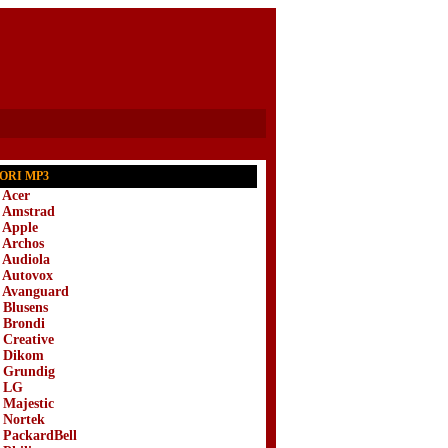
ORI MP3
 Acer
i Amstrad
i Apple
i Archos
i Audiola
i Autovox
i Avanguard
 Blusens
i Brondi
 Creative
i Dikom
i Grundig
i LG
 Majestic
i Nortek
i PackardBell