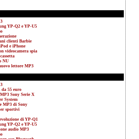
p3
sung YP-Q2 e YP-U5
so
nerazione
ani clienti Barbie
iPod e iPhone
on videocamera spia
cassetta
eo NU
uovo lettore MP3
p3
a da 55 euro
MP3 Sony Serie X
ker System
e MP3 di Sony
r sportivi
evoluzione di YP-Q1
sung YP-Q2 e YP-U5
ione audio MP3
so