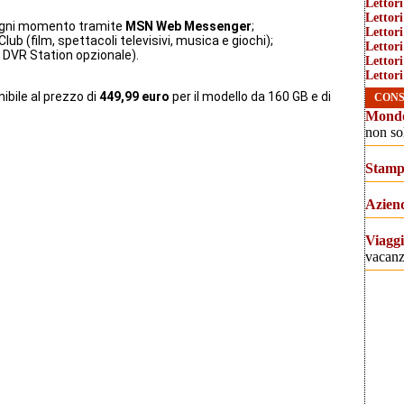
Lettori
Lettor
n ogni momento tramite
MSN Web Messenger
;
Lettor
ub (film, spettacoli televisivi, musica e giochi);
Lettor
a DVR Station opzionale).
Lettor
Lettor
ibile al prezzo di
449,99 euro
per il modello da 160 GB e di
CONS
Mondo
non so
Stamp
Azien
Viagg
vacanz