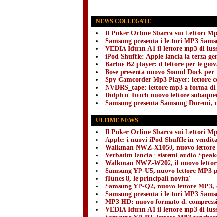
NEWS COLLEGATE
Il Poker Online Sbarca sui Lettori M
Samsung presenta i lettori MP3 Sam
VEDIA Idunn A1 il lettore mp3 di lus
iPod Shuffle: Apple lancia la terza ge
Barbie B2 player: il lettore per le giov
Bose presenta nuovo Sound Dock per 
Spy Camcorder Mp3 Player: lettore c
NVDRS_tape: lettore mp3 a forma di 
Dolphin Touch nuovo lettore subaqu
Samsung presenta Samsung Doremi, n
ULTIME NEWS
Il Poker Online Sbarca sui Lettori M
Apple: i nuovi iPod Shuffle in vendit
Walkman NWZ-X1050, nuovo lettore 
Verbatim lancia i sistemi audio Spea
Walkman NWZ-W202, il nuovo lettor
Samsung YP-U5, nuovo lettore MP3 pe
iTunes 8, le principali novita'
Samsung YP-Q2, nuovo lettore MP3, 
Samsung presenta i lettori MP3 Sam
MP3 HD: nuovo formato di compress
VEDIA Idunn A1 il lettore mp3 di lus