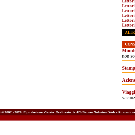
Lettori
Lettor
Lettor
Lettor
Lettor
Lettor
ALTR
CONS
Mondo
non so
Stamp
Azien
Viagg
vacanz
t © 2007 - 2026. Riproduzione Vietata. Realizzato da ADVBanner Soluzioni Web e
Promozione