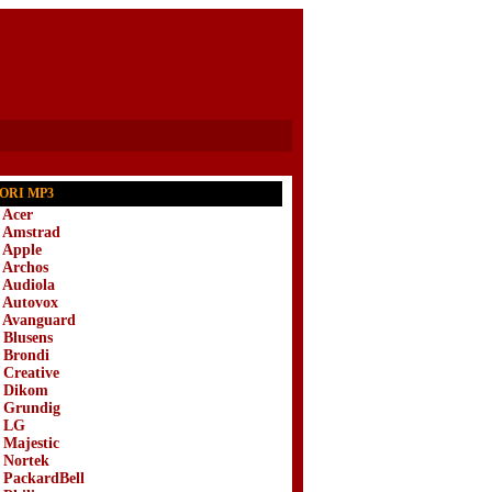
ORI MP3
 Acer
i Amstrad
i Apple
i Archos
i Audiola
i Autovox
i Avanguard
 Blusens
i Brondi
 Creative
i Dikom
i Grundig
i LG
 Majestic
i Nortek
i PackardBell