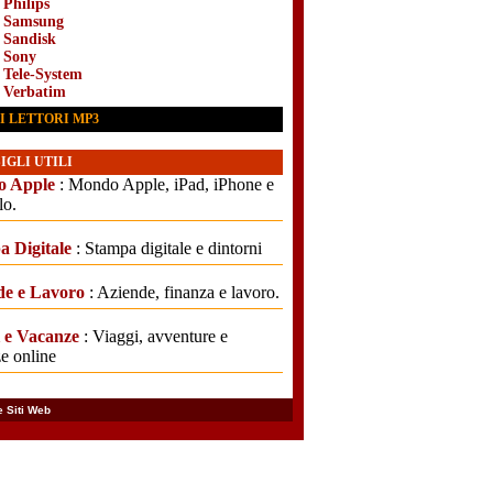
 Philips
i Samsung
i Sandisk
i Sony
i Tele-System
i Verbatim
I LETTORI MP3
IGLI UTILI
 Apple
: Mondo Apple, iPad, iPhone e
lo.
a Digitale
: Stampa digitale e dintorni
de e Lavoro
: Aziende, finanza e lavoro.
i e Vacanze
: Viaggi, avventure e
e online
 Siti Web