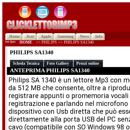
Home
Acer
Apple
Samsung
News
Info
Sei Qui:
HOME
>>
PHILIPS >>
PHILIPS SA1340
PHILIPS SA1340
Scheda Tecnica
Foto Gallery
Prezzi online
ANTEPRIMA PHILIPS SA1340
Philips SA 1340 è un lettore Mp3 con
da 512 MB che consente, oltre a riprodu
registrare appunti o promemoria vocali 
registrazione e parlando nel microfono 
dispositivo con Usb diretta che può ess
direttamente alla porta USB del PC sen
cavo (compatibile con SO Windows 98 o 