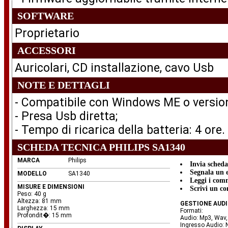
SOFTWARE
Proprietario
ACCESSORI
Auricolari, CD installazione, cavo Usb
NOTE E DETTAGLI
- Compatibile con Windows ME o version
- Presa Usb diretta;
- Tempo di ricarica della batteria: 4 ore.
SCHEDA TECNICA PHILIPS SA1340
MARCA
Philips
Invia sched
Segnala un 
MODELLO
SA1340
Leggi i com
MISURE E DIMENSIONI
Scrivi un c
Peso: 40 g
Altezza: 81 mm
GESTIONE AUD
Larghezza: 15 mm
Formati:
Profondit�: 15 mm
Audio: Mp3, Wav
Ingresso Audio: 